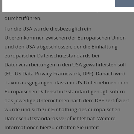
„Processor to Processor“ zu nutzen sowie ein sog.
„Transfer Impact Assessment“ (nachfolgend: „
TIA
“)
durchzuführen.
Für die USA wurde diesbezüglich ein
Übereinkommen zwischen der Europäischen Union
und den USA abgeschlossen, der die Einhaltung
europäischer Datenschutzstandards bei
Datenverarbeitungen in den USA gewährleisten soll
(EU-US Data Privacy Framework, DPF). Danach wird
davon ausgegangen, dass ein US-Unternehmen dem
Europäischen Datenschutzstandard genügt, sofern
das jeweilige Unternehmen nach dem DPF zertifiziert
wurde und sich zur Einhaltung des europäischen
Datenschutzstandards verpflichtet hat. Weitere
Informationen hierzu erhalten Sie unter: