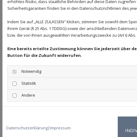
erhöhtes Risiko, dass staatliche Behörden auf diese Daten zugreifen
weitergegeben oder offengelegt werden.
Sicherheitsgarantien finden Sie in den Datenschutzrichtlinien des jew
Diese können sich auch außerhalb des Europäischen
Indem Sie auf „ALLE ZULASSEN" klicken, stimmen Sie sowohl dem Spe
Wirtschaftsraums (EWR), also in Drittländern,
Ihrem Gerät (§ 25 Abs. 1 TDDDG) sowie der anschließenden Datenvera
befinden. Eine derartige Verarbeitung erfolgt
bzw. die von Ihnen ausgewählten Verarbeitungszwecke zu (Art 6 Abs. 1 
ausschließlich zur Erfüllung der vertraglichen und
Eine bereits erteilte Zustimmung können Sie jederzeit über d
geschäftlichen Verpflichtungen und zur Pflege deiner
Button für die Zukunft widerrufen.
Geschäftsbeziehung zu uns.
Notwendig
Jede Verarbeitung der personenbezogenen Daten in
einem Drittland darf nur erfolgen, wenn die
Statistik
besonderen Voraussetzungen der Art. 44 ff. DS-GVO
Andere
erfüllt sind. Dies schließt insbesondere den
Abschluss von Standard Datenschutzklauseln
(nachfolgend: „
EU-SCC
“) mit dem Subunternehmer
ein. Hierfür hat der Auftragnehmer das Modul
Datenschutzerklärung
|
Impressum
INDI