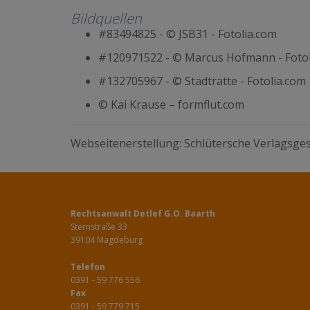
Bildquellen
#83494825 - © JSB31 - Fotolia.com
#120971522 - © Marcus Hofmann - Fotol
#132705967 - © Stadtratte - Fotolia.com
© Kai Krause – formflut.com
Webseitenerstellung: Schlütersche Verlagsges
Rechtsanwalt Detlef G.O. Baarth
Sternstraße 33
39104 Magdeburg
Telefon
0391 - 59 776 556
Fax
0391 - 59 779 715