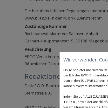
Die berufsrechtlichen Regelungen sind abru
www.brak.de in der Rubrik „Berufsrecht“.
Zuständige Kammer
Rechtsanwaltskammer Sachsen-Anhalt
Gerhart-Hauptmannstr. 5, 39108 Magdebu
Versicherung
ERGO Versicherung AG, Victoriaplatz 1, 404
Wir verwenden Cook
Räumlicher Geltungsbereich der Versicheru
Einige Anbieter übermitteln 
Redaktionell verantwortlic
der EU/ des EWR (Drittlanddate
dem in den EU-/EWR-Ländern ve
Detlef G.O. Baarth
können. Weitere Informationen 
Sternstraße 33
Indem Sie auf „ALLE ZULASSEN"
1 TDDDG) sowie der anschließ
39104 Magdeburg
Verarbeitungszwecke zu (Art 6 A