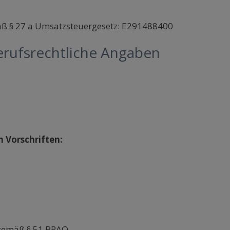
ß § 27 a Umsatzsteuergesetz: E291488400
rufsrechtliche Angaben
n Vorschriften:
t gemäß § 51 BRAO