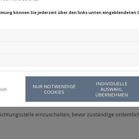
gs-/Universalschlichtungsstellen
immung können Sie jederzeit über den links unten eingeblendeten 
ng im Sinne des § 36 VSBG bereit/verpflichtet und bitten z
aft
INDIVIDUELLE
NUR NOTWENDIGE
AUSWAHL
sum
COOKIES
ÜBERNEHMEN
r-rechtsanwaltschaft.de
chlichtungsstelle einzuschalten, bevor zuständige ordentl