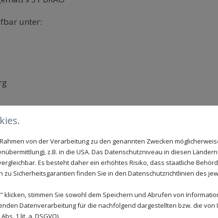
fbar unter:
rg
77 Düseldorf
ies.
ng: Deutschland
im Rahmen von der Verarbeitung zu den genannten Zwecken möglicherwei
h für den Inhalt
nübermittlung), z.B. in die USA. Das Datenschutzniveau in diesen Ländern 
rgleichbar. Es besteht daher ein erhöhtes Risiko, dass staatliche Behör
zu Sicherheitsgarantien finden Sie in den Datenschutzrichtlinien des jew
 klicken, stimmen Sie sowohl dem Speichern und Abrufen von Information
enden Datenverarbeitung für die nachfolgend dargestellten bzw. die von
bs. 1 lit. a. DSGVO).