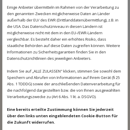
Bürozeiten
Einige Anbieter übermitteln im Rahmen von der Verarbeitung zu
den genannten Zwecken möglicherweise Daten an Länder
10:00 - 12:00
Montag - Donnerstag
außerhalb der EU/ des EWR (Drittlanddatenübermittlung), z.B. in
13:00 - 18:00
die USA. Das Datenschutzniveau in diesen Ländern ist
Besprechungstermine nach Vereinbarung
möglicherweise nicht mit dem in den EU-/EWR-Ländern
vergleichbar. Es besteht daher ein erhöhtes Risiko, dass
staatliche Behörden auf diese Daten zugreifen können. Weitere
Informationen zu Sicherheitsgarantien finden Sie in den
Senden Sie uns eine Nachricht:
Datenschutzrichtlinien des jeweiligen Anbieters.
Indem Sie auf „ALLE ZULASSEN" klicken, stimmen Sie sowohl dem
Speichern und Abrufen von Informationen auf Ihrem Gerät (§ 25
Abs. 1 TDDDG) sowie der anschließenden Datenverarbeitung für
die nachfolgend dargestellten bzw. die von Ihnen ausgewählten
Verarbeitungszwecke zu (Art 6 Abs. 1 lit. a. DSGVO).
Eine bereits erteilte Zustimmung können Sie jederzeit
über den links unten eingeblendeten Cookie-Button für
die Zukunft widerrufen.